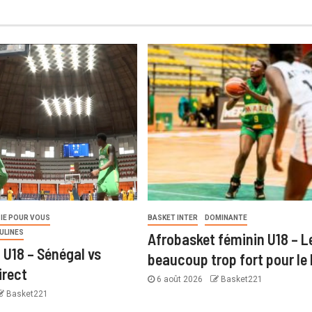
IE POUR VOUS
BASKET INTER
DOMINANTE
ULINES
Afrobasket féminin U18 – Le
 U18 – Sénégal vs
beaucoup trop fort pour le
irect
6 août 2026
Basket221
Basket221