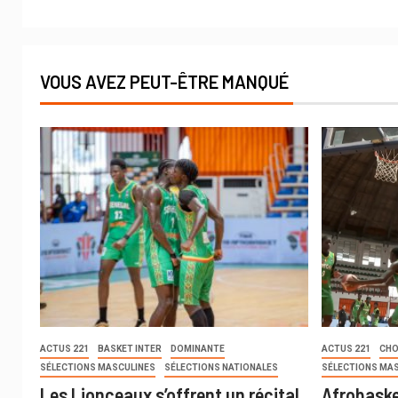
VOUS AVEZ PEUT-ÊTRE MANQUÉ
ACTUS 221
BASKET INTER
DOMINANTE
ACTUS 221
CHO
SÉLECTIONS MASCULINES
SÉLECTIONS NATIONALES
SÉLECTIONS MA
Les Lionceaux s’offrent un récital
Afrobaske