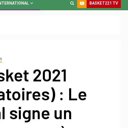
BASKET221 TV
NTERNATIONAL
ES
sket 2021
atoires) : Le
l signe un