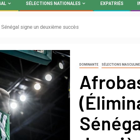
GAL
SÉLECTIONS NATIONALES
EXPATRIÉS
I
Le Sénégal signe un deuxième succès
DOMINANTE
SÉLECTIONS MASCULIN
Afroba
(Élimin
Sénéga