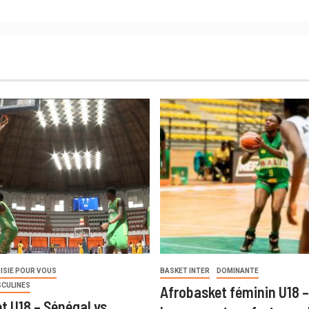
ISIE POUR VOUS
BASKET INTER
DOMINANTE
SCULINES
Afrobasket féminin U18 –
t U18 – Sénégal vs