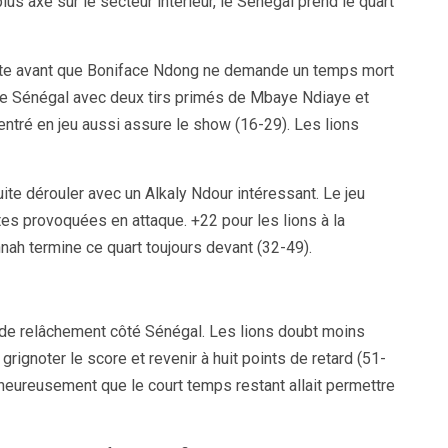
lus axé sur le secteur intérieur, le Sénégal prend le quart
e avant que Boniface Ndong ne demande un temps mort
r le Sénégal avec deux tirs primés de Mbaye Ndiaye et
ntré en jeu aussi assure le show (16-29). Les lions
ite dérouler avec un Alkaly Ndour intéressant. Le jeu
tes provoquées en attaque. +22 pour les lions à la
nah termine ce quart toujours devant (32-49).
 de relâchement côté Sénégal. Les lions doubt moins
ignoter le score et revenir à huit points de retard (51-
heureusement que le court temps restant allait permettre