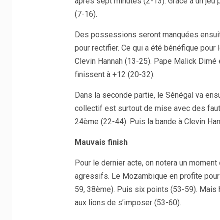
après sept minutes (2-13). Grâce à un jeu p
(7-16).
Des possessions seront manquées ensuit
pour rectifier. Ce qui a été bénéfique pou
Clevin Hannah (13-25). Pape Malick Dimé e
finissent à +12 (20-32).
Dans la seconde partie, le Sénégal va ensu
collectif est surtout de mise avec des fau
24ème (22-44). Puis la bande à Clevin Han
Mauvais finish
Pour le dernier acte, on notera un moment
agressifs. Le Mozambique en profite pour gr
59, 38ème). Puis six points (53-59). Mais 
aux lions de s’imposer (53-60).