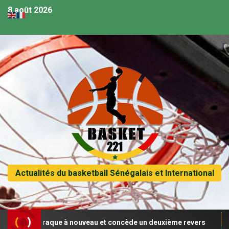
8 août 2026
Actualités du basketball Sénégalais et International
égal craque à nouveau et concède un deuxième revers
Af