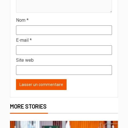
Nom
*
E-mail
*
Site web
MORE STORIES