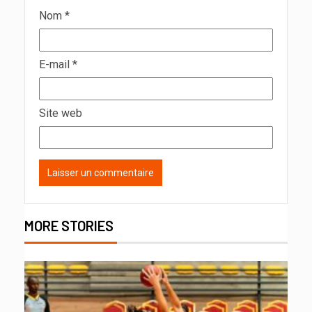
Nom
*
E-mail
*
Site web
MORE STORIES