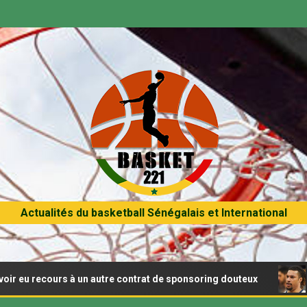
Actualités du basketball Sénégalais et International
à un autre contrat de sponsoring douteux
Brandon Clarke