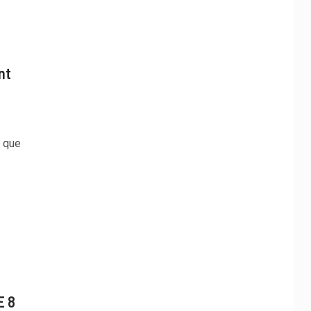
nt
i que
E 8