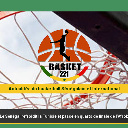
Actualités du basketball Sénégalais et International
efroidit la Tunisie et passe en quarts de finale de l’Afrobasket U18