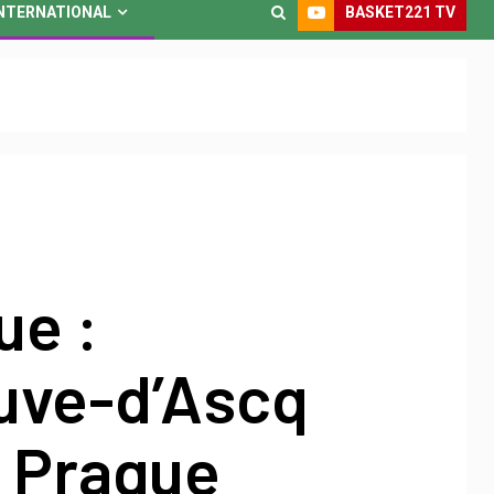
BASKET221 TV
NTERNATIONAL
ue :
euve-d’Ascq
à Prague