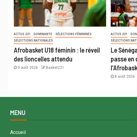
ACTUS 221
DOMINANTE
SÉLECTIONS FÉMININES
ACTUS 221
DOM
SÉLECTIONS NATIONALES
SÉLECTIONS NAT
Afrobasket U18 féminin : le réveil
Le Sénégal
des lioncelles attendu
passe en 
l’Afrobas
9 août 2026
Basket221
8 août 2026
MENU
Accueil