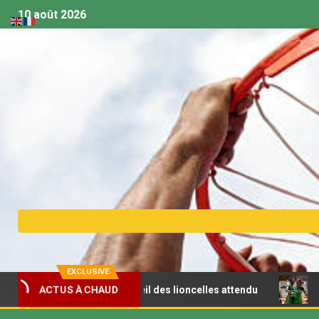
10 août 2026
EXCLUSIVE
8 féminin : le réveil des lioncelles attendu
Le Sénégal r
ACTUS À CHAUD