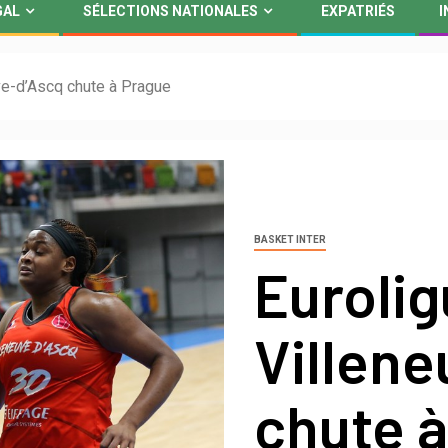
GAL
SÉLECTIONS NATIONALES
EXPATRIÉS
I
uve-d’Ascq chute à Prague
BASKET INTER
Eurolig
Villen
chute 