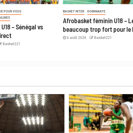
IE POUR VOUS
BASKET INTER
DOMINANTE
ULINES
Afrobasket féminin U18 – Le
 U18 – Sénégal vs
beaucoup trop fort pour le
irect
6 août 2026
Basket221
Basket221