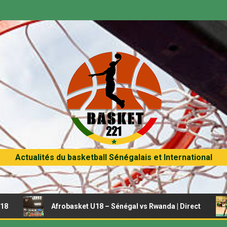
Actualités du basketball Sénégalais et International
Afrobasket U18 – Sénégal vs Rwanda | Direct
Afroba