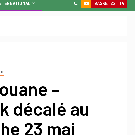
BASKET221 TV
NTERNATIONAL
NTE
Douane –
k décalé au
he 23 mai