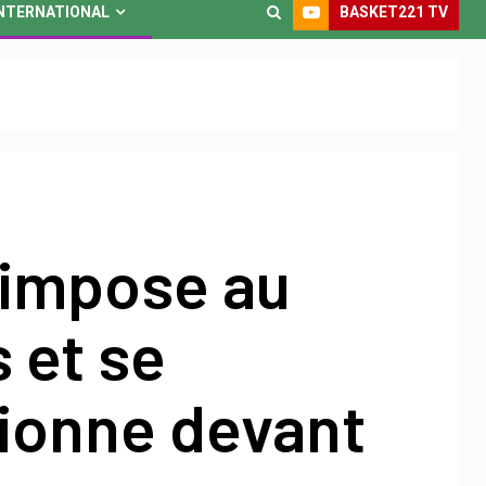
BASKET221 TV
NTERNATIONAL
’impose au
 et se
tionne devant