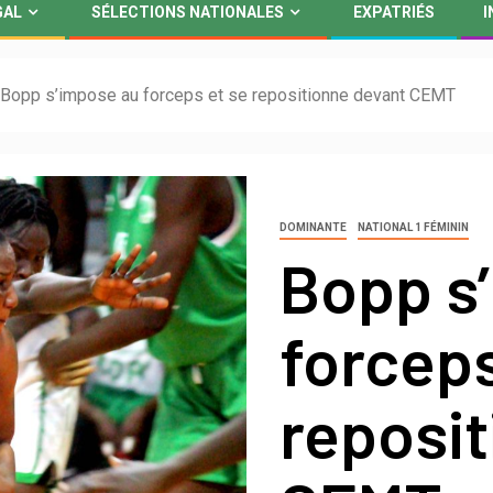
GAL
SÉLECTIONS NATIONALES
EXPATRIÉS
I
Bopp s’impose au forceps et se repositionne devant CEMT
DOMINANTE
NATIONAL 1 FÉMININ
Bopp s
forceps
reposi