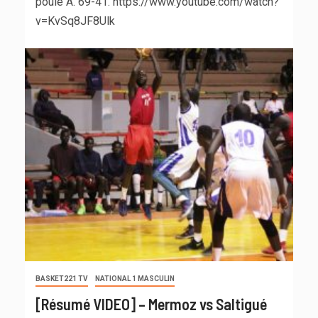
poule A. 69-41. https://www.youtube.com/watch?
v=KvSq8JF8Ulk
BASKET221 TV
NATIONAL 1 MASCULIN
[Résumé VIDEO] – Mermoz vs Saltigué