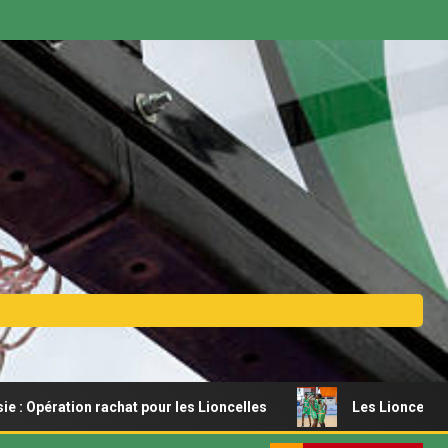
ion rachat pour les Lioncelles
Les Lionceaux s’offrent u