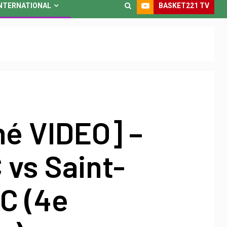
BASKET221 TV
NTERNATIONAL
é VIDEO] –
vs Saint-
C (4e