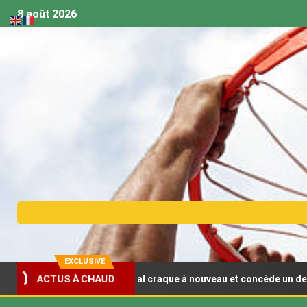
8 août 2026
EXCLUSIVE
t U18 (F) : Le Sénégal craque à nouveau et concède un deuxième re
ACTUS À CHAUD