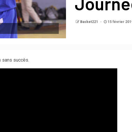
Journé
Basket221
15 février 201
s sans succès.