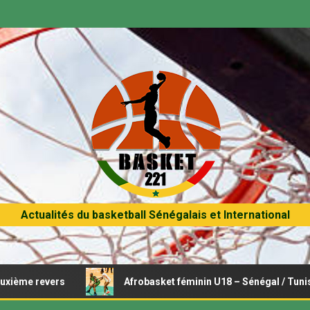
Actualités du basketball Sénégalais et International
vers
Afrobasket féminin U18 – Sénégal / Tunisie : Opérat