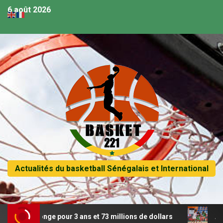
6 août 2026
Actualités du basketball Sénégalais et International
rolonge pour 3 ans et 73 millions de dollars
Afrobasket