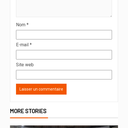
Nom
*
E-mail
*
Site web
MORE STORIES