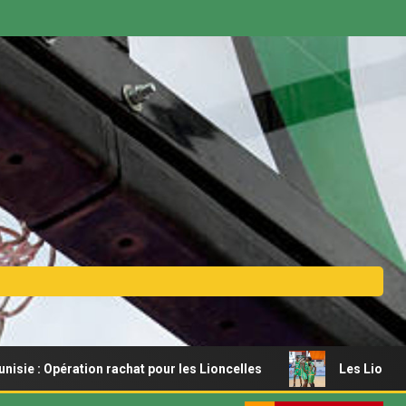
ération rachat pour les Lioncelles
Les Lionceaux s’offre