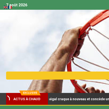
7 août 2026
EXCLUSIVE
asket U18 (F) : Le Sénégal craque à nouveau et concède un deuxièm
ACTUS À CHAUD