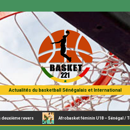
Actualités du basketball Sénégalais et International
e revers
Afrobasket féminin U18 – Sénégal / Tunisie : Op