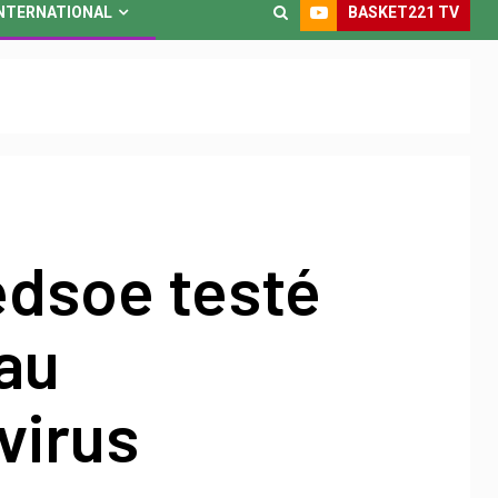
BASKET221 TV
NTERNATIONAL
edsoe testé
 au
virus