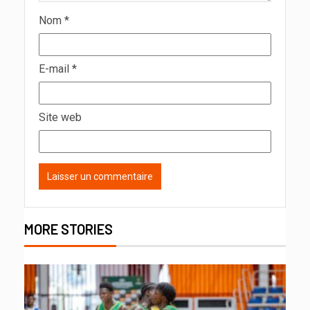
Nom
*
E-mail
*
Site web
MORE STORIES