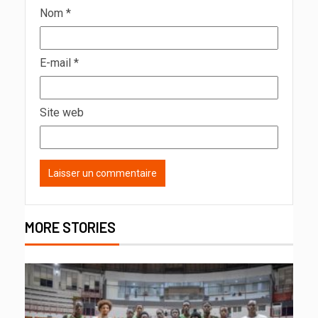
Nom
*
E-mail
*
Site web
MORE STORIES