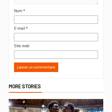
Nom
*
E-mail
*
Site web
MORE STORIES