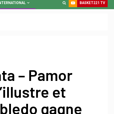
BASKET221 TV
NTERNATIONAL
ata – Pamor
illustre et
obledo gagne