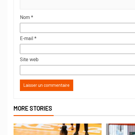
Nom
*
E-mail
*
Site web
MORE STORIES