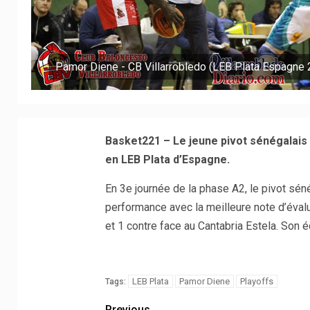
Pamor Diene - CB Villarrobledo (LEB Plata Espagne
Basket221 – Le jeune pivot sénégalais 
en LEB Plata d’Espagne.
En 3e journée de la phase A2, le pivot séné
performance avec la meilleure note d’éval
et 1 contre face au Cantabria Estela. Son 
LEB Plata
Pamor Diene
Playoffs
Tags:
Previous