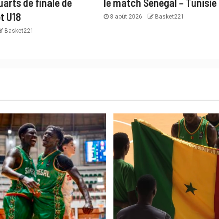
arts de finale de
le match Sénégal – Tunisie
t U18
8 août 2026
Basket221
Basket221