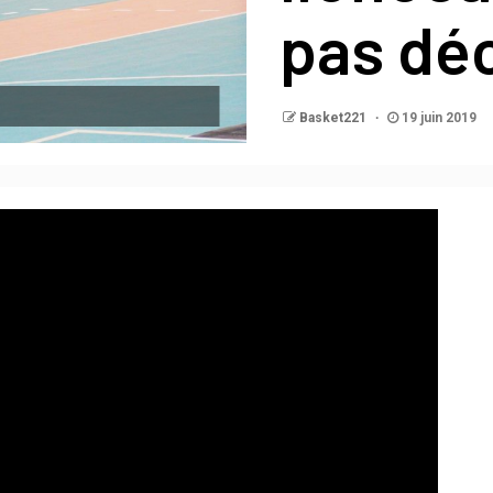
pas déc
Basket221
19 juin 2019