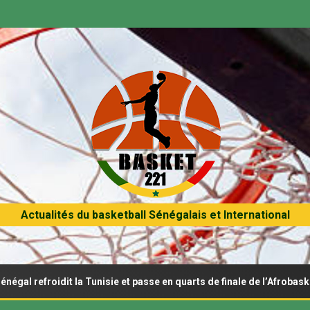
Actualités du basketball Sénégalais et International
idit la Tunisie et passe en quarts de finale de l’Afrobasket U18