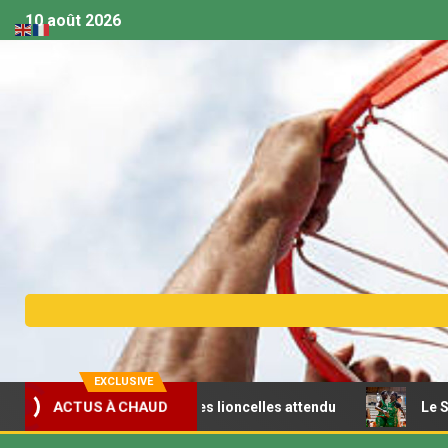
10 août 2026
EXCLUSIVE
ACTUS À CHAUD
minin : le réveil des lioncelles attendu
Le Sénégal refro