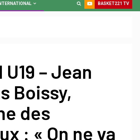
BASKET221 TV
NTERNATIONAL
 U19 – Jean
s Boissy,
ne des
ux : « On ne va