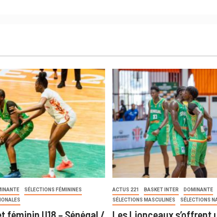
INANTE
SÉLECTIONS FÉMININES
ACTUS 221
BASKET INTER
DOMINANTE
IONALES
SÉLECTIONS MASCULINES
SÉLECTIONS N
t féminin U18 – Sénégal /
Les Lionceaux s’offrent u