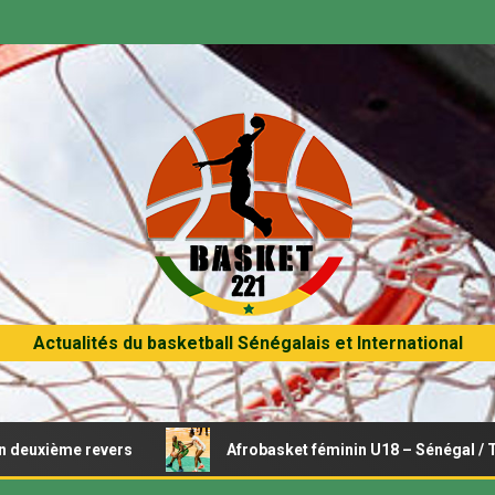
Actualités du basketball Sénégalais et International
e revers
Afrobasket féminin U18 – Sénégal / Tunisie : Op