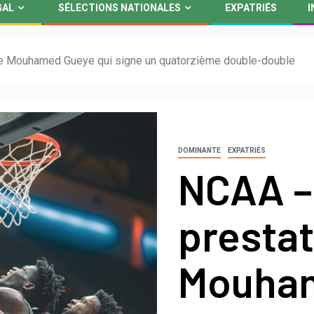
GAL
SÉLECTIONS NATIONALES
EXPATRIÉS
I
e Mouhamed Gueye qui signe un quatorzième double-double
DOMINANTE
EXPATRIÉS
NCAA –
presta
Mouham