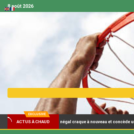
8 août 2026
EXCLUSIVE
asket U18 (F) : Le Sénégal craque à nouveau et concède un deuxièm
ACTUS À CHAUD