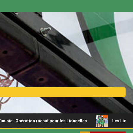
ération rachat pour les Lioncelles
Les Lionceaux s’offre