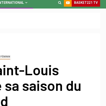
BASKET221 TV
NTERNATIONAL
 FÉMININ
aint-Louis
 sa saison du
ed