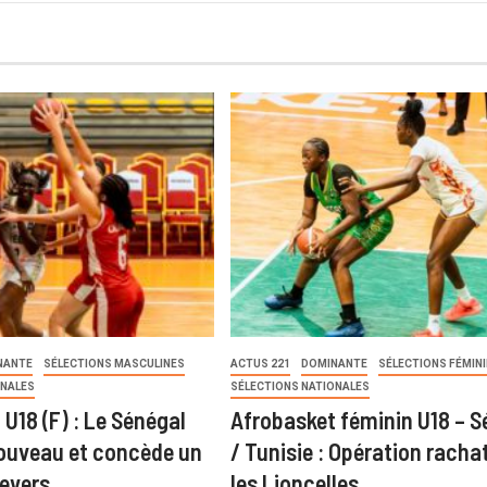
NANTE
SÉLECTIONS MASCULINES
ACTUS 221
DOMINANTE
SÉLECTIONS FÉMIN
ONALES
SÉLECTIONS NATIONALES
U18 (F) : Le Sénégal
Afrobasket féminin U18 – S
ouveau et concède un
/ Tunisie : Opération racha
evers
les Lioncelles