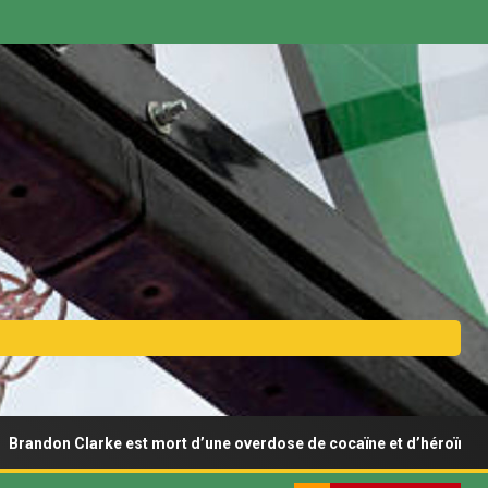
arke est mort d’une overdose de cocaïne et d’héroïne
A