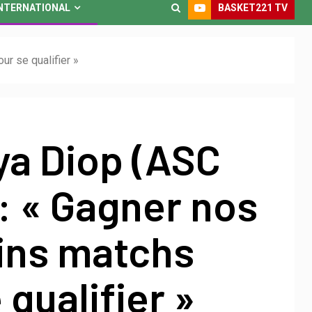
BASKET221 TV
NTERNATIONAL
r se qualifier »
ya Diop (ASC
: « Gagner nos
ins matchs
 qualifier »