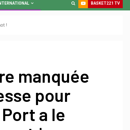
BASKET221 TV
NTERNATIONAL
ot !
re manquée
esse pour
 Port a le