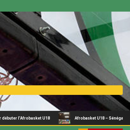
frobasket U18
Afrobasket U18 – Sénégal vs Rwanda | Dir