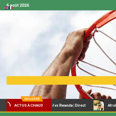
6 août 2026
EXCLUSIVE
basket U18 – Sénégal vs Rwanda | Direct
Afrobasket fém
ACTUS À CHAUD