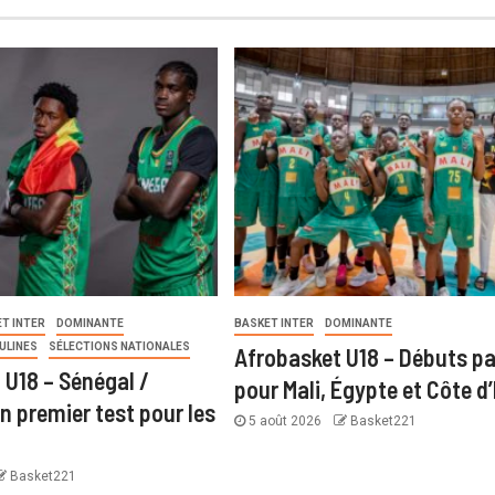
T INTER
DOMINANTE
BASKET INTER
DOMINANTE
ULINES
SÉLECTIONS NATIONALES
Afrobasket U18 – Débuts pa
 U18 – Sénégal /
pour Mali, Égypte et Côte d’
n premier test pour les
5 août 2026
Basket221
Basket221