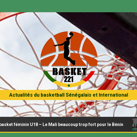
Actualités du basketball Sénégalais et International
inin U18 – Le Mali beaucoup trop fort pour le Bénin
Afr