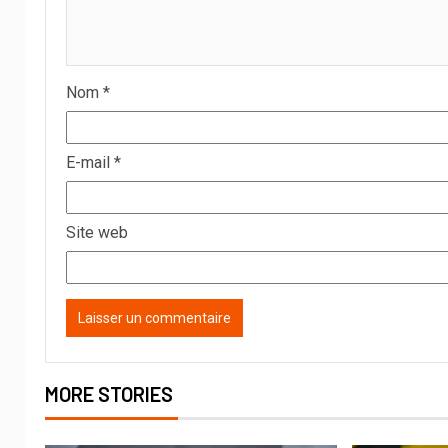
Nom
*
E-mail
*
Site web
MORE STORIES