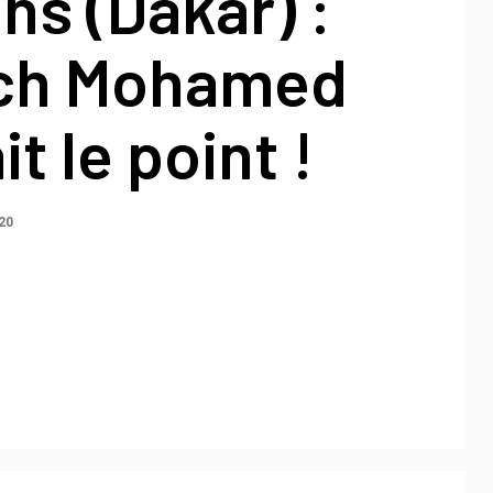
ns (Dakar) :
ch Mohamed
t le point !
20