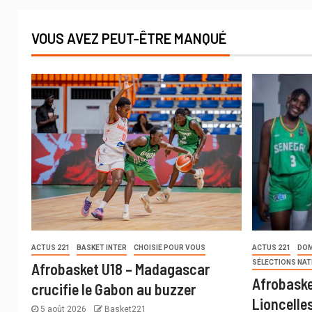
VOUS AVEZ PEUT-ÊTRE MANQUÉ
ACTUS 221
BASKET INTER
CHOISIE POUR VOUS
ACTUS 221
DOM
SÉLECTIONS NAT
Afrobasket U18 – Madagascar
Afrobaske
crucifie le Gabon au buzzer
Lioncelle
5 août 2026
Basket221