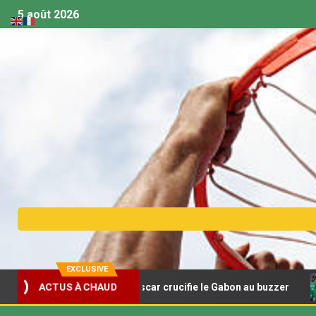
5 août 2026
EXCLUSIVE
ACTUS À CHAUD
et U18 – Madagascar crucifie le Gabon au buzzer
Afrob