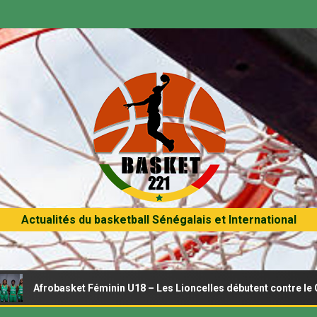
Actualités du basketball Sénégalais et International
asket Féminin U18 – Les Lioncelles débutent contre le Cameroun c