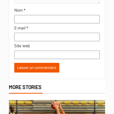
Nom
*
E-mail
*
Site web
MORE STORIES