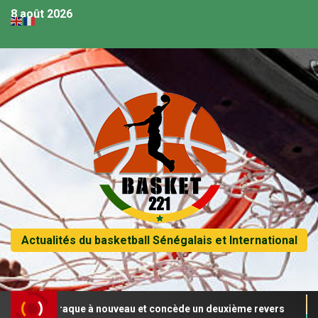
8 août 2026
Actualités du basketball Sénégalais et International
gal craque à nouveau et concède un deuxième revers
Afr