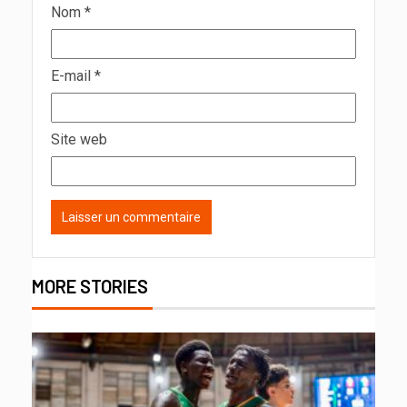
Nom
*
E-mail
*
Site web
MORE STORIES