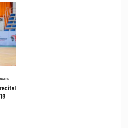
ONALES
récital
U18