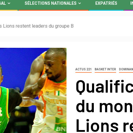
GAL
SÉLECTIONS NATIONALES
EXPATRIÉS
I
 Lions restent leaders du groupe B
ACTUS 221
BASKET INTER
DOMINA
Qualifi
du mon
Lions r