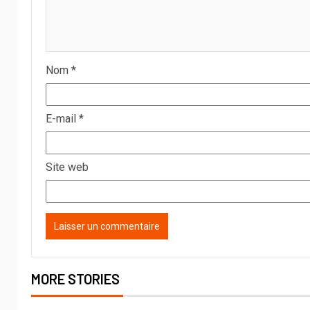
Nom
*
E-mail
*
Site web
MORE STORIES