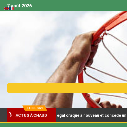
7 août 2026
EXCLUSIVE
et U18 (F) : Le Sénégal craque à nouveau et concède un deuxième r
ACTUS À CHAUD