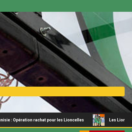
tion rachat pour les Lioncelles
Les Lionceaux s’offrent 