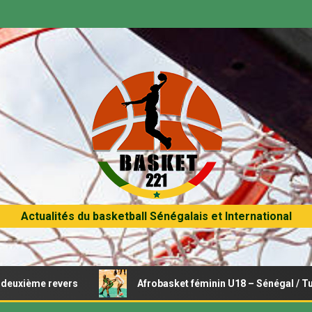
Actualités du basketball Sénégalais et International
evers
Afrobasket féminin U18 – Sénégal / Tunisie : Opéra