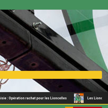
on rachat pour les Lioncelles
Les Lionceaux s’offrent un