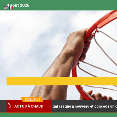
8 août 2026
EXCLUSIVE
ACTUS À CHAUD
 U18 (F) : Le Sénégal craque à nouveau et concède un deuxième rev