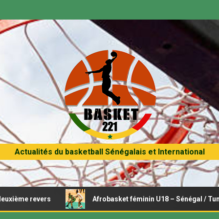
Actualités du basketball Sénégalais et International
ers
Afrobasket féminin U18 – Sénégal / Tunisie : Opérati