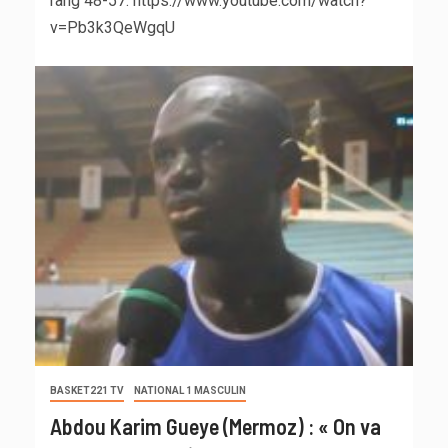
rang 48-57. https://www.youtube.com/watch?
v=Pb3k3QeWgqU
BASKET221 TV
NATIONAL 1 MASCULIN
Abdou Karim Gueye (Mermoz) : « On va