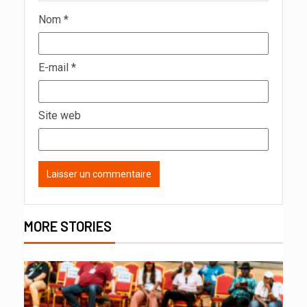
Nom
*
E-mail
*
Site web
MORE STORIES