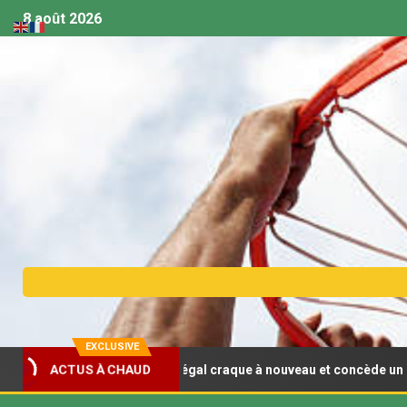
8 août 2026
EXCLUSIVE
F) : Le Sénégal craque à nouveau et concède un deuxième revers
ACTUS À CHAUD