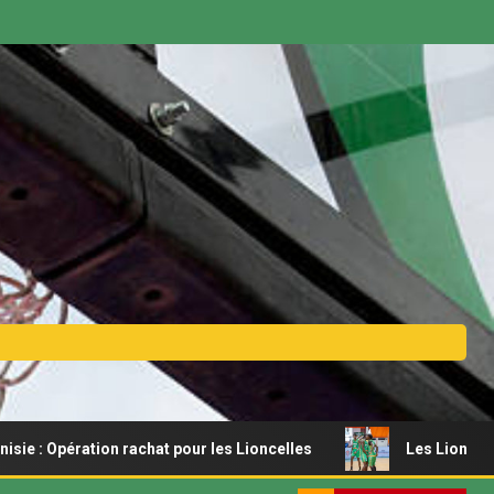
hat pour les Lioncelles
Les Lionceaux s’offrent un récit