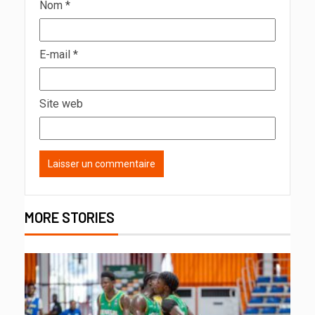
Nom
*
E-mail
*
Site web
MORE STORIES