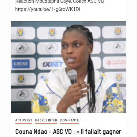
Réaction Moustapha Gaye, Coach ASC VD
https://youtu.be/1-g6rqWK1DI
ACTUS 221
BASKET INTER
DOMINANTE
Couna Ndao – ASC VD : « Il fallait gagner