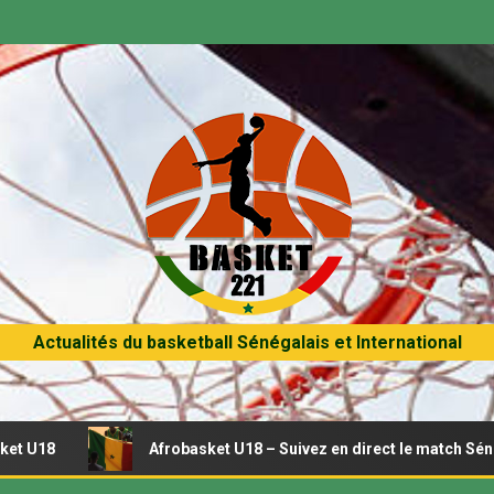
Actualités du basketball Sénégalais et International
Afrobasket U18 – Suivez en direct le match Sénégal – Tunisi