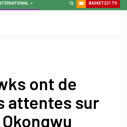
BASKET221 TV
NTERNATIONAL
wks ont de
 attentes sur
 Okongwu