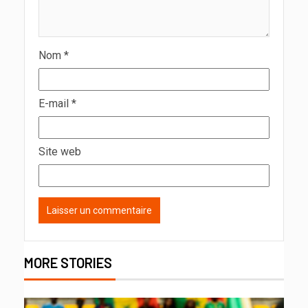
Nom
*
E-mail
*
Site web
MORE STORIES