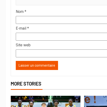
Nom
*
E-mail
*
Site web
MORE STORIES