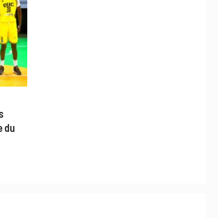
s
e du